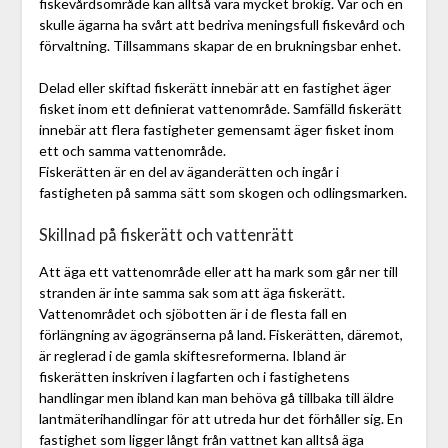
fiskevårdsområde kan alltså vara mycket brokig. Var och en
skulle ägarna ha svårt att bedriva meningsfull fiskevård och
förvaltning. Tillsammans skapar de en brukningsbar enhet.
Delad eller skiftad fiskerätt innebär att en fastighet äger
fisket inom ett definierat vattenområde. Samfälld fiskerätt
innebär att flera fastigheter gemensamt äger fisket inom
ett och samma vattenområde.
Fiskerätten är en del av äganderätten och ingår i
fastigheten på samma sätt som skogen och odlingsmarken.
Skillnad på fiskerätt och vattenrätt
Att äga ett vattenområde eller att ha mark som går ner till
stranden är inte samma sak som att äga fiskerätt.
Vattenområdet och sjöbotten är i de flesta fall en
förlängning av ägogränserna på land. Fiskerätten, däremot,
är reglerad i de gamla skiftesreformerna. Ibland är
fiskerätten inskriven i lagfarten och i fastighetens
handlingar men ibland kan man behöva gå tillbaka till äldre
lantmäterihandlingar för att utreda hur det förhåller sig. En
fastighet som ligger långt från vattnet kan alltså äga