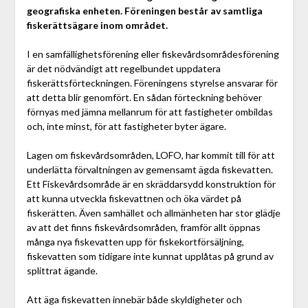
geografiska enheten. Föreningen består av samtliga
fiskerättsägare inom området.
I en samfällighetsförening eller fiskevårdsområdesförening
är det nödvändigt att regelbundet uppdatera
fiskerättsförteckningen. Föreningens styrelse ansvarar för
att detta blir genomfört. En sådan förteckning behöver
förnyas med jämna mellanrum för att fastigheter ombildas
och, inte minst, för att fastigheter byter ägare.
Lagen om fiskevårdsområden, LOFO, har kommit till för att
underlätta förvaltningen av gemensamt ägda fiskevatten.
Ett Fiskevårdsområde är en skräddarsydd konstruktion för
att kunna utveckla fiskevattnen och öka värdet på
fiskerätten. Även samhället och allmänheten har stor glädje
av att det finns fiskevårdsområden, framför allt öppnas
många nya fiskevatten upp för fiskekortförsäljning,
fiskevatten som tidigare inte kunnat upplåtas på grund av
splittrat ägande.
Att äga fiskevatten innebär både skyldigheter och